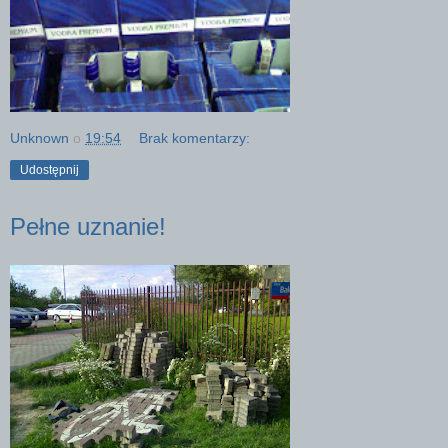
Unknown
o
19:54
Brak komentarzy:
Udostępnij
Pełne uznanie!