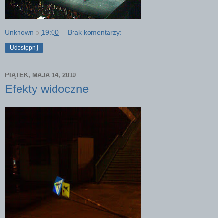
Unknown
o
19:00
Brak komentarzy:
Udostępnij
PIĄTEK, MAJA 14, 2010
Efekty widoczne