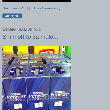
Unknown
o
21:38
Brak komentarzy:
Udostępnij
WTOREK, MAJA 25, 2010
Smirnoff to za mało...