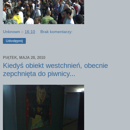
Unknown
o
16:10
Brak komentarzy:
Udostępnij
PIĄTEK, MAJA 28, 2010
Kiedyś obiekt westchnień, obecnie
zepchnięta do piwnicy...