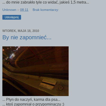
... do mnie zabrakło tyle co widać, jakieś 1,5 metra...
Unknown
o
08:11
Brak komentarzy:
Udostępnij
WTOREK, MAJA 18, 2010
By nie zapomnieć...
... Płyn do naczyń, karma dla psa...
... ktoś zapomniał o przypominaczu :)