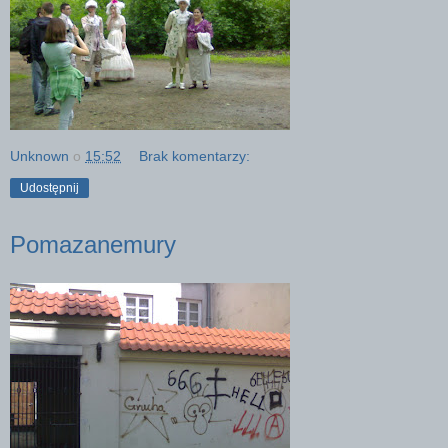
Unknown
o
15:52
Brak komentarzy:
Udostępnij
Pomazanemury