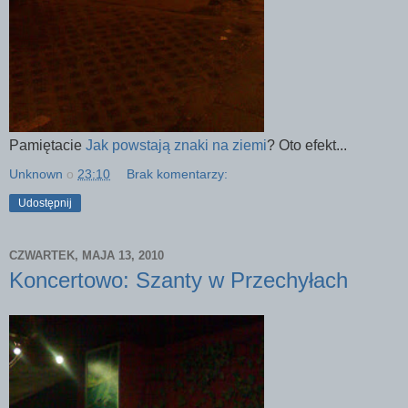
Pamiętacie
Jak powstają znaki na ziemi
? Oto efekt...
Unknown
o
23:10
Brak komentarzy:
Udostępnij
CZWARTEK, MAJA 13, 2010
Koncertowo: Szanty w Przechyłach