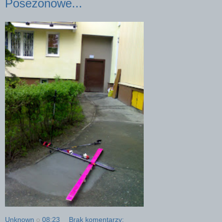
Posezonowe...
Unknown
o
08:23
Brak komentarzy: