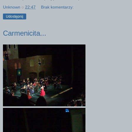
Unknown
o
22:47
Brak komentarzy:
Udostępnij
Carmenicita...