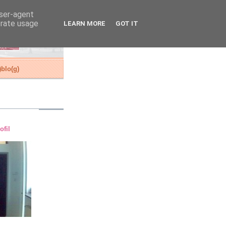
user-agent
erate usage
LEARN MORE
GOT IT
blo(g)
ofil