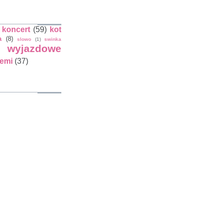
koncert
(59)
kot
a
(8)
slowo
(1)
swinka
wyjazdowe
iemi
(37)