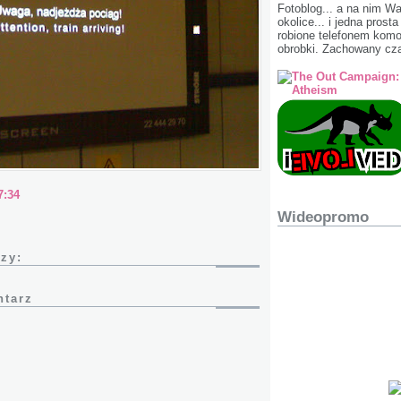
Fotoblog... a na nim W
okolice... i jedna prost
robione telefonem ko
obrobki. Zachowany cza
7:34
Wideopromo
zy:
ntarz