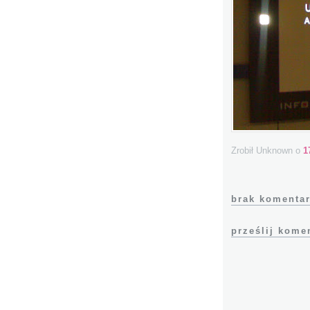
Zrobił Unknown
o
1
brak komentar
prześlij kome