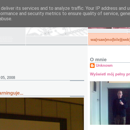
deliver its services and to analyze traffic. Your IP address and 
formance and security metrics to ensure quality of service, gen
abuse.
wa(rsaw)mo(bile)(web)
O mnie
Unknown
Wyświetl mój pełny pr
 05, 2008
ninguje...