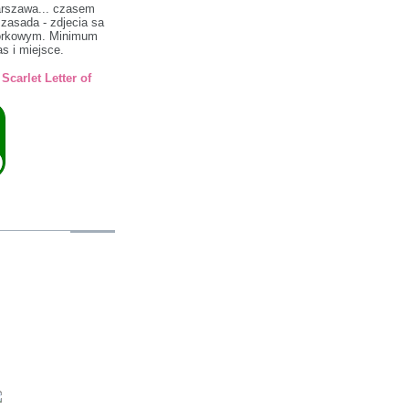
arszawa... czasem
a zasada - zdjecia sa
morkowym. Minimum
s i miejsce.