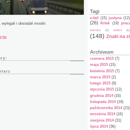
Tagi
e-fail
(15)
justyna
(12)
(26)
Krtek
(19)
prac
Ł wylegali i obsiadali mostki
morska
(1)
wideo
(1)
(148)
Znaki na z
8:50
Archiwum
zy:
czerwca 2015
(7)
maja 2015
(15)
kwietnia 2015
(7)
ntarz
marca 2015
(2)
lutego 2015
(9)
stycznia 2015
(12)
grudnia 2014
(16)
listopada 2014
(19)
października 2014
(23)
września 2014
(16)
sierpnia 2014
(31)
lipca 2014
(36)