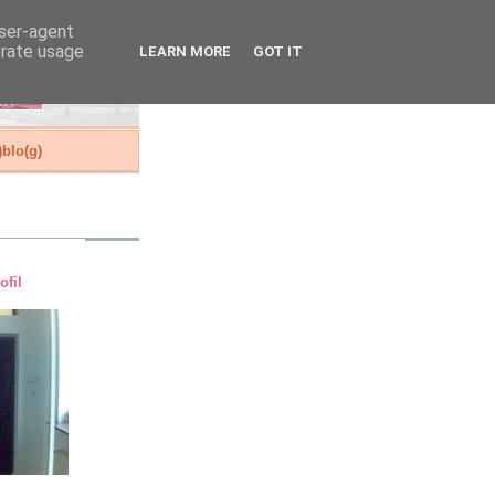
user-agent
erate usage
LEARN MORE
GOT IT
blo(g)
ofil