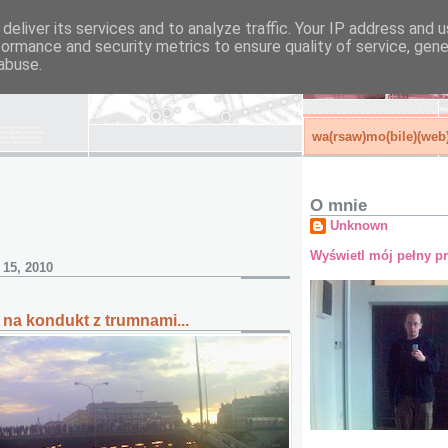
deliver its services and to analyze traffic. Your IP address and 
formance and security metrics to ensure quality of service, gen
abuse.
wa(rsaw)mo(bile)(web)
O mnie
Unknown
Wyświetl mój pełny pr
 15, 2010
na kondukt z trumnami...