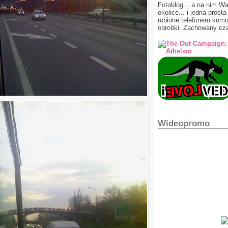
Fotoblog... a na nim W
okolice... i jedna prost
robione telefonem ko
obrobki. Zachowany cza
Wideopromo