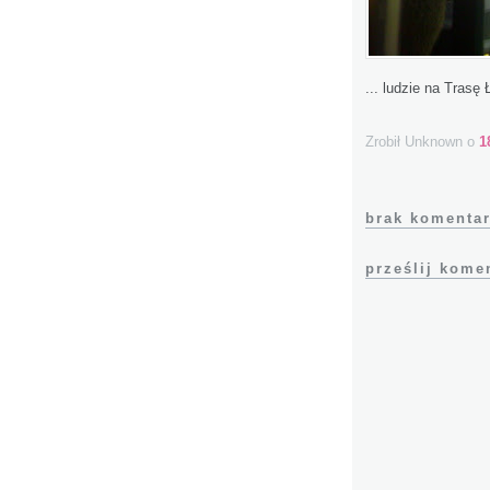
... ludzie na Trasę 
Zrobił Unknown
o
1
brak komentar
prześlij kome