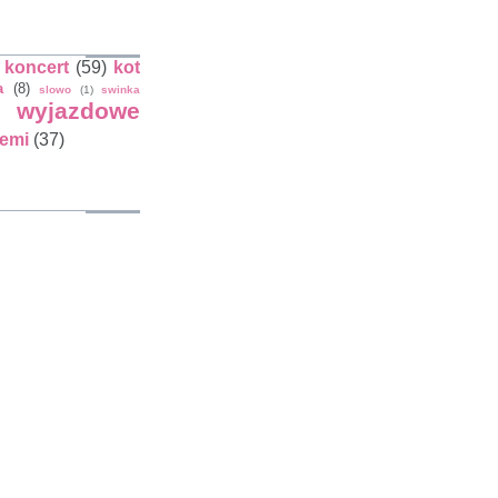
koncert
(59)
kot
a
(8)
slowo
(1)
swinka
wyjazdowe
iemi
(37)