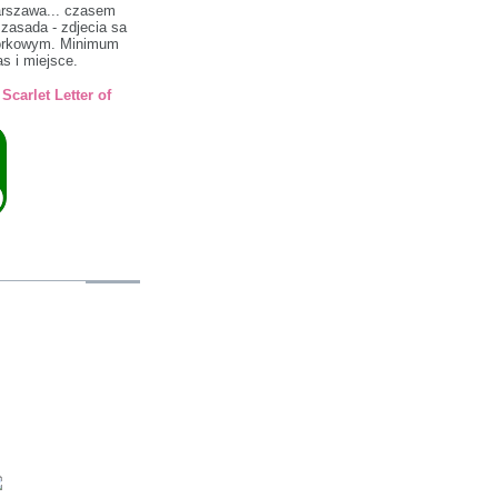
arszawa... czasem
a zasada - zdjecia sa
morkowym. Minimum
s i miejsce.