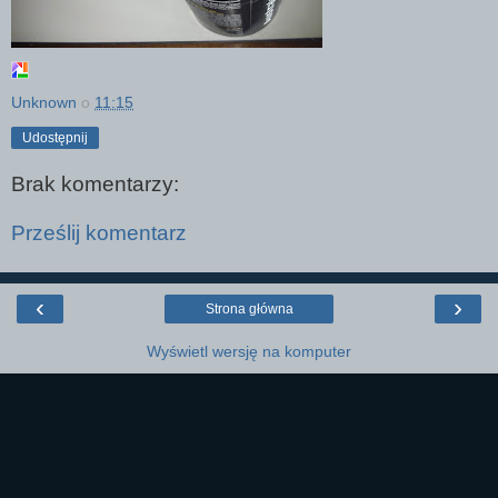
Unknown
o
11:15
Udostępnij
Brak komentarzy:
Prześlij komentarz
‹
›
Strona główna
Wyświetl wersję na komputer