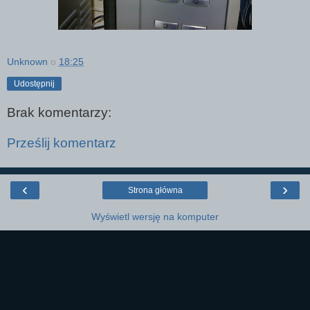
Unknown
o
18:25
Udostępnij
Brak komentarzy:
Prześlij komentarz
‹
›
Strona główna
Wyświetl wersję na komputer