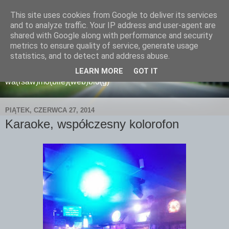
This site uses cookies from Google to deliver its services
and to analyze traffic. Your IP address and user-agent are
shared with Google along with performance and security
metrics to ensure quality of service, generate usage
wamoblo
statistics, and to detect and address abuse.
LEARN MORE
GOT IT
wa(rsaw)mo(bile)(web)blo(g)
PIĄTEK, CZERWCA 27, 2014
Karaoke, współczesny kolorofon