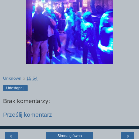
Unknown
o
15:54
Udostępnij
Brak komentarzy:
Prześlij komentarz
‹
›
Strona główna