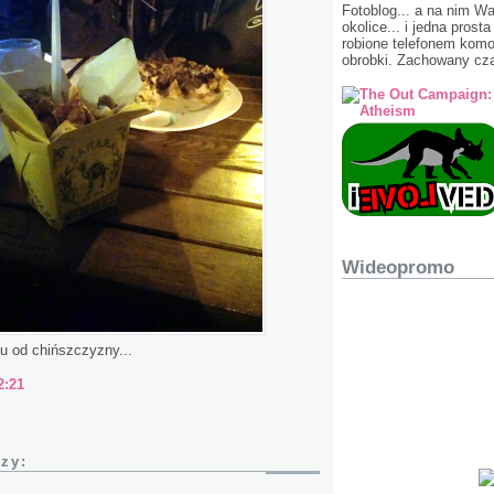
Fotoblog... a na nim W
okolice... i jedna prost
robione telefonem ko
obrobki. Zachowany cza
Wideopromo
u od chińszczyzny...
2:21
zy: