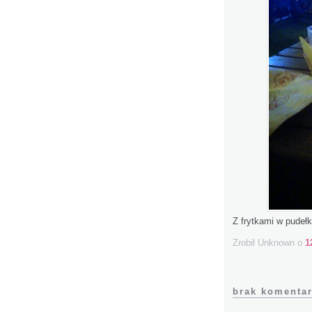
Z frytkami w pudełk
Zrobił Unknown
o
1
brak komentar