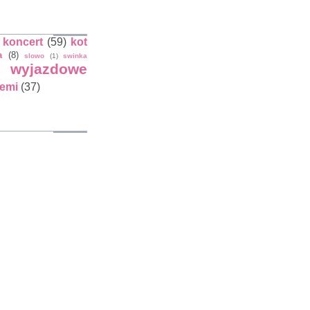
koncert
(59)
kot
a
(8)
slowo
(1)
swinka
wyjazdowe
iemi
(37)