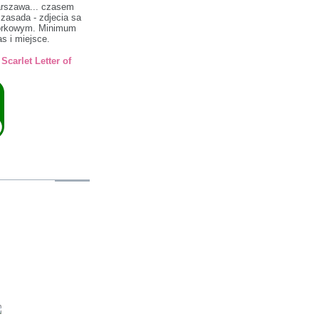
arszawa... czasem
a zasada - zdjecia sa
morkowym. Minimum
s i miejsce.