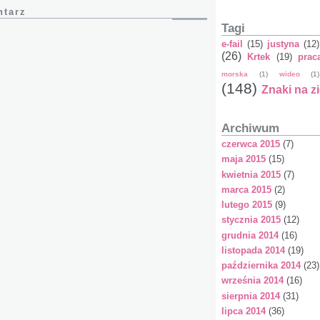
ntarz
Tagi
e-fail
(15)
justyna
(12)
(26)
Krtek
(19)
prac
morska
(1)
wideo
(1)
(148)
Znaki na z
Archiwum
czerwca 2015
(7)
maja 2015
(15)
kwietnia 2015
(7)
marca 2015
(2)
lutego 2015
(9)
stycznia 2015
(12)
grudnia 2014
(16)
listopada 2014
(19)
października 2014
(23)
września 2014
(16)
sierpnia 2014
(31)
lipca 2014
(36)