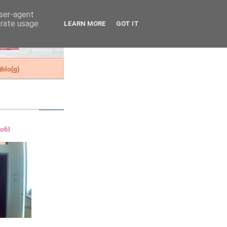
user-agent
erate usage
LEARN MORE
GOT IT
blo(g)
ofil